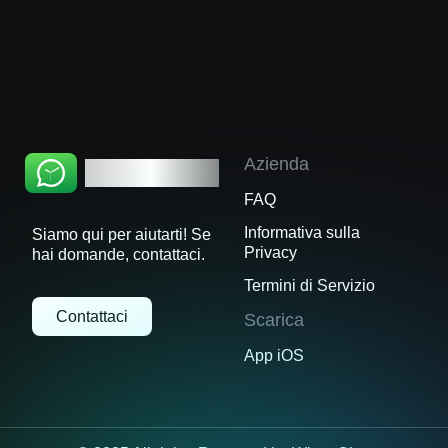
direttamente con il server WhatsApp dal tuo
dispositivo. WhatsChat non accede né salva
mai i tuoi dati privati.
Azienda
WhatsChat
FAQ
Informativa sulla
Siamo qui per aiutarti! Se
Privacy
hai domande, contattaci.
Termini di Servizio
Contattaci
Scarica
App iOS