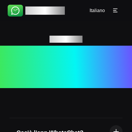
Home
🇧🇷 Português(BR)
WhatsChat
Italiano
Tutorial
🇵🇹 Português(PT)
FAQ
🇮🇹 Italiano
Risposte a
🇷🇺 Русский
Domande
🇨🇳 简体
frequenti
🇨🇳 繁體