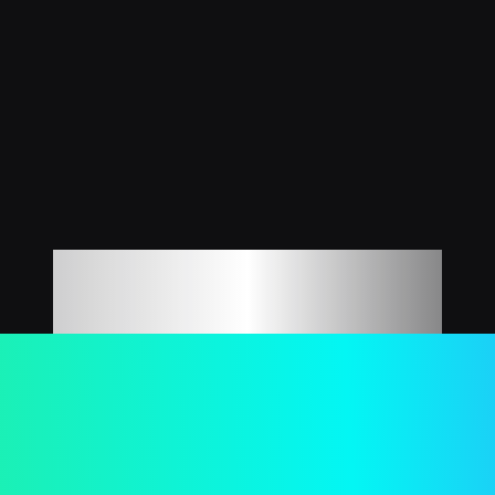
WhatsChat
App sur