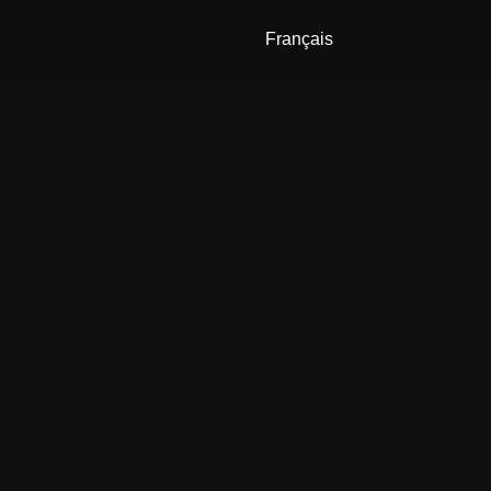
🇧🇷 Português(BR)
Français
🇵🇹 Português(PT)
🇮🇹 Italiano
🇷🇺 Русский
🇨🇳 简体
🇨🇳 繁體