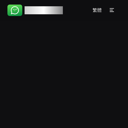
首頁
🇧🇷 Português(BR)
WhatsChat
繁體
教程
🇵🇹 Português(PT)
常見問題
🇮🇹 Italiano
🇷🇺 Русский
🇨🇳 简体
🇨🇳 繁體